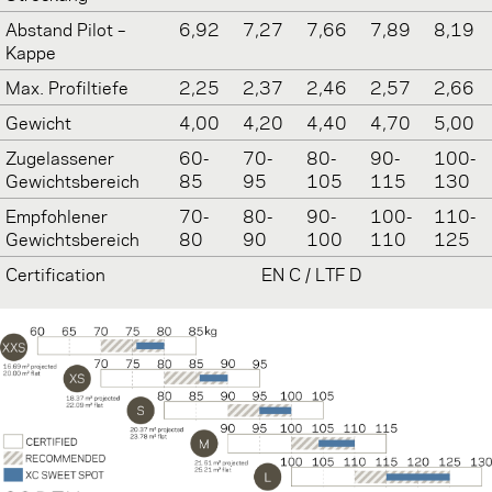
Abstand Pilot –
6,92
7,27
7,66
7,89
8,19
Kappe
Max. Profiltiefe
2,25
2,37
2,46
2,57
2,66
Gewicht
4,00
4,20
4,40
4,70
5,00
Zugelassener
60-
70-
80-
90-
100-
Gewichtsbereich
85
95
105
115
130
Empfohlener
70-
80-
90-
100-
110-
Gewichtsbereich
80
90
100
110
125
Certification
EN C / LTF D