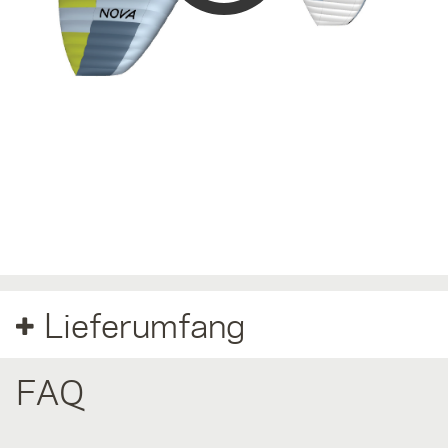
Tapestry
Pink
Red
White
Dieses 3D-Modell hilft dir, näherungsweise das Erscheinungsbild
einer Sonderfarbe zu erkennen. Bitte beachte, dass die Farben in
der Praxis vom 3D-Modell abweichen können. Bitte kontaktiere bei
Fragen einen NOVA-Partner oder uns unter
info@nova.eu
.
Lieferumfang
FAQ