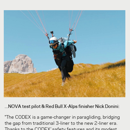
...NOVA test pilot & Red Bull X-Alps finisher Nick Donini:
"The CODEX is a game-changer in paragliding, bridging
the gap from traditional 3-liner to the new 2-liner era.
Thanks to the CODEX’ safety features and its modest