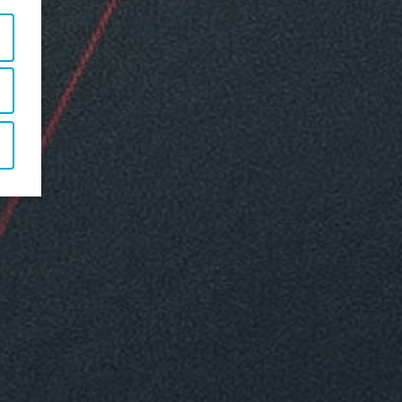
↗
Probefliegen