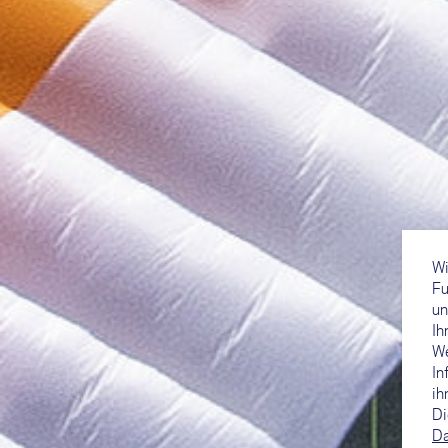
Wi
Fu
un
Ih
We
In
ih
Di
Da