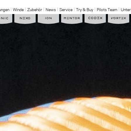
ungen
Winde
Zubehör
News
Service
Try & Buy
Pilots Team
Unte