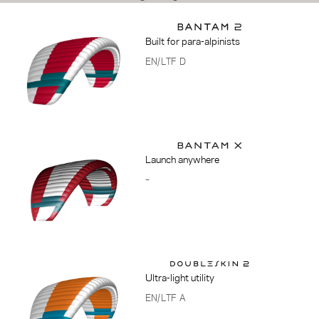
Built for para-alpinists
EN/LTF D
Launch anywhere
–
Ultra-light utility
EN/LTF A