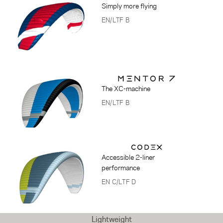
Simply more flying
EN/LTF B
The XC-machine
EN/LTF B
Accessible 2-liner
performance
EN C/LTF D
Lightweight