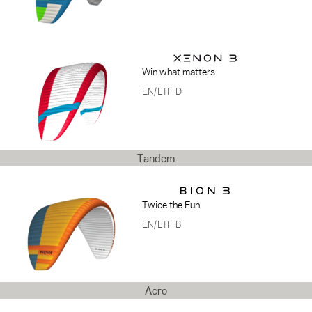
Win what matters
EN/LTF D
Tandem
Twice the Fun
EN/LTF B
Acro