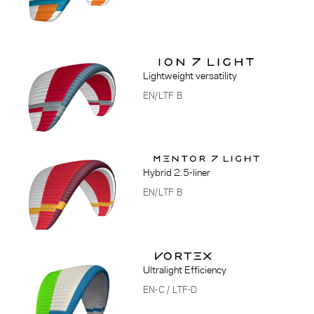
Lightweight versatility
EN/LTF B
Hybrid 2.5-liner
EN/LTF B
Ultralight Efficiency
EN-C / LTF-D