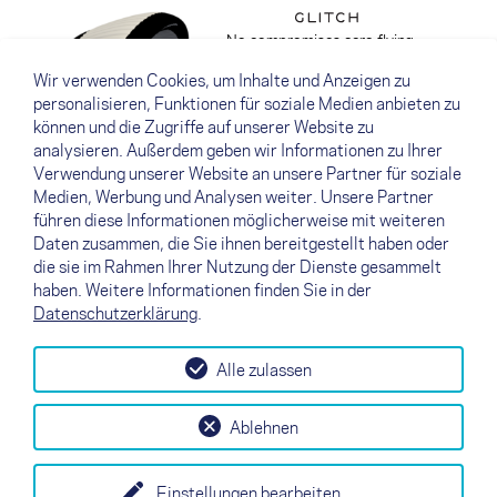
No compromises acro flying
Load test
Wir verwenden Cookies, um Inhalte und Anzeigen zu
personalisieren, Funktionen für soziale Medien anbieten zu
können und die Zugriffe auf unserer Website zu
analysieren. Außerdem geben wir Informationen zu Ihrer
Vorgängermodelle
Verwendung unserer Website an unsere Partner für soziale
Medien, Werbung und Analysen weiter. Unsere Partner
führen diese Informationen möglicherweise mit weiteren
Finde Schirme die nicht mehr
Daten zusammen, die Sie ihnen bereitgestellt haben oder
produziert werden
die sie im Rahmen Ihrer Nutzung der Dienste gesammelt
haben. Weitere Informationen finden Sie in der
Datenschutzerklärung
.
Alle zulassen
↗
Probefliegen
Kontakt
Händler
B2B
Ablehnen
my NOVA
Newsletter
AGB
Impressum
Datenschutz
Einstellungen bearbeiten