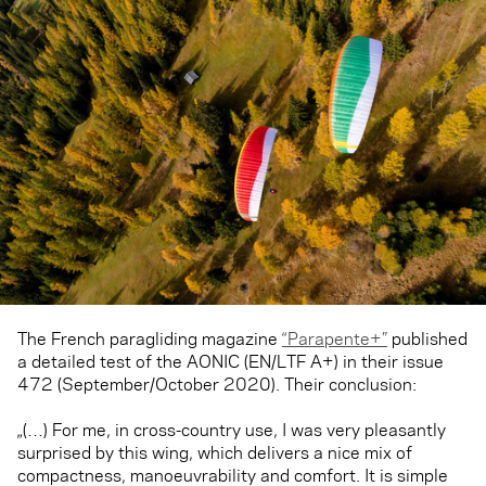
The French paragliding magazine
“Parapente+”
published
a detailed test of the AONIC (EN/LTF A+) in their issue
472 (September/October 2020). Their conclusion:
„(…) For me, in cross-country use, I was very pleasantly
surprised by this wing, which delivers a nice mix of
compactness, manoeuvrability and comfort. It is simple