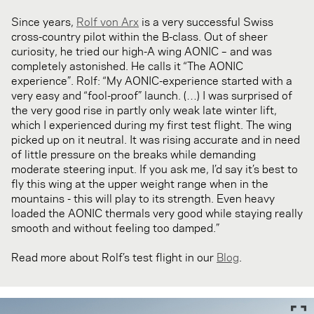
Since years,
Rolf von Arx
is a very successful Swiss
cross-country pilot within the B-class. Out of sheer
curiosity, he tried our high-A wing AONIC – and was
completely astonished. He calls it “The AONIC
experience”. Rolf: “My AONIC-experience started with a
very easy and “fool-proof” launch. (…) I was surprised of
the very good rise in partly only weak late winter lift,
which I experienced during my first test flight. The wing
picked up on it neutral. It was rising accurate and in need
of little pressure on the breaks while demanding
moderate steering input. If you ask me, I’d say it’s best to
fly this wing at the upper weight range when in the
mountains - this will play to its strength. Even heavy
loaded the AONIC thermals very good while staying really
smooth and without feeling too damped.”
Read more about Rolf’s test flight in our
Blog
.