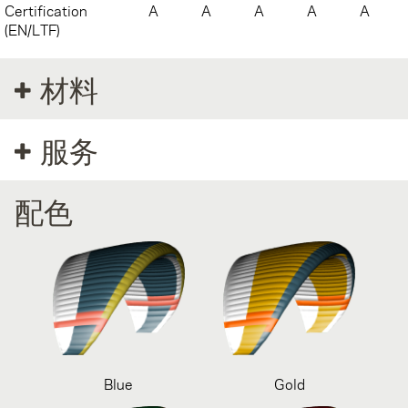
Certification
A
A
A
A
A
(EN/LTF)
材料
服务
配色
Blue
Gold