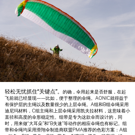
轻松无忧抓住“关键点”。
的确，伞用起来是否舒服，在起
飞前就已经显现——比如，便于整理的伞绳。AONIC就得益于
有保护层的主绳以及数量很少的上层伞绳。A组和B组伞绳采用
迪尼玛材料，C组主绳和上层伞绳采用凯夫拉材料，这意味着小
直径和高度的伞形稳定性。组带是专为这款伞而设计的，同
时，用来做“大耳朵”和“B失速”等动作的相应伞绳也有标记。组
带和伞绳均采用滑翔伞制造商联盟PMA推荐的色彩方案：A组