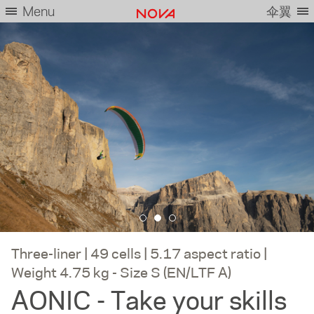
Menu
伞翼
Three-liner | 49 cells | 5.17 aspect ratio |
Weight 4.75 kg - Size S (EN/LTF A)
AONIC - Take your skills