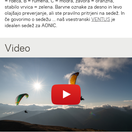
= rdeča, B = rumena, C = modra, zavora = oranžna,
stabilo vrvica = zelena. Barvne oznake za desno in levo
olajšajo preverjanje, ali ste pravilno pritrjeni na sedež. In
če govorimo o sedežu ... naš vsestranski
VENTUS
je
idealen sedež za AONIC.
Video