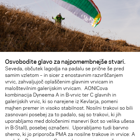
Osvobodite glavo za najpomembnejše stvari
.
Seveda, občutek lagodja na padalu se prične še pred
samim vzletom – in sicer z enostavnim razvrščanjem
vrvic, zahvaljujoč oplaščenim glavnim vrvicam in
maloštevilnim galerijskim vrvicam. AONICova
kombinacija Dyneema A in B-vrvic ter C glavnih in
galerijskih vrvic, ki so narejene iz Kevlarja, pomeni
majhen premer in visoko stabilnost. Nosilni trakovi so bili
zasnovani posebej za to padalo, saj so trakovi, ki jih
uporabljamo med določenimi manevri (kot so velika ušesa
in B-Stall), posebej označeni. Uporabljamo tudi barvno
shemo, ki jo priporoča PMA za nosilne trakove in vrvice: A