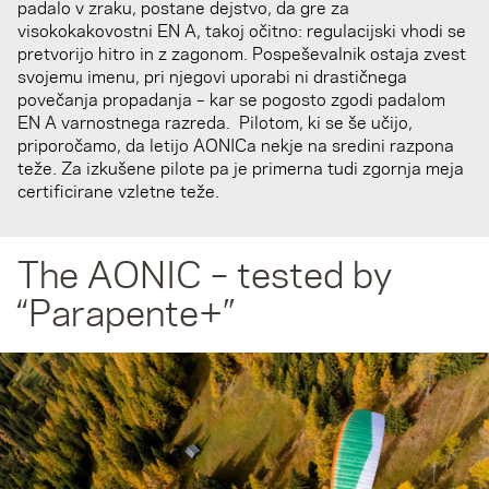
padalo v zraku, postane dejstvo, da gre za
visokokakovostni EN A, takoj očitno: regulacijski vhodi se
pretvorijo hitro in z zagonom. Pospeševalnik ostaja zvest
svojemu imenu, pri njegovi uporabi ni drastičnega
povečanja propadanja – kar se pogosto zgodi padalom
EN A varnostnega razreda. Pilotom, ki se še učijo,
priporočamo, da letijo AONICa nekje na sredini razpona
teže. Za izkušene pilote pa je primerna tudi zgornja meja
certificirane vzletne teže.
The AONIC – tested by
“Parapente+”