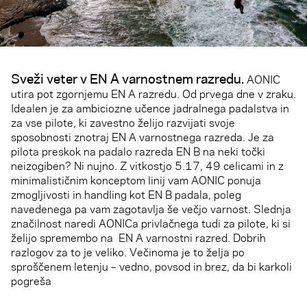
Sveži veter v EN A varnostnem razredu.
AONIC
utira pot zgornjemu EN A razredu. Od prvega dne v zraku.
Idealen je za ambiciozne učence jadralnega padalstva in
za vse pilote, ki zavestno želijo razvijati svoje
sposobnosti znotraj EN A varnostnega razreda. Je za
pilota preskok na padalo razreda EN B na neki točki
neizogiben? Ni nujno. Z vitkostjo 5.17, 49 celicami in z
minimalističnim konceptom linij vam AONIC ponuja
zmogljivosti in handling kot EN B padala, poleg
navedenega pa vam zagotavlja še večjo varnost. Slednja
značilnost naredi AONICa privlačnega tudi za pilote, ki si
želijo spremembo na EN A varnostni razred. Dobrih
razlogov za to je veliko. Večinoma je to želja po
sproščenem letenju – vedno, povsod in brez, da bi karkoli
pogreša