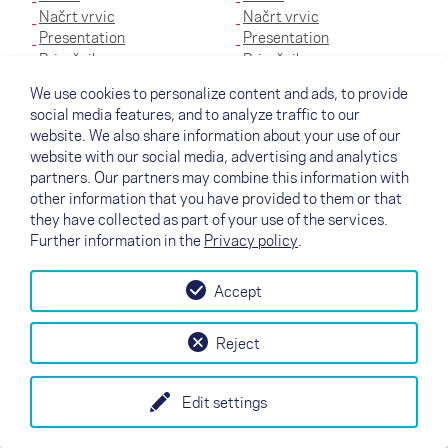
Načrt vrvic
Načrt vrvic
Presentation
Presentation
Priročnik
Priročnik
We use cookies to personalize content and ads, to provide
S
XS
social media features, and to analyze traffic to our
website. We also share information about your use of our
Certifikat
Certifikat
website with our social media, advertising and analytics
Motor
Motor
partners. Our partners may combine this information with
other information that you have provided to them or that
Načrt vrvic
Načrt vrvic
they have collected as part of your use of the services.
Presentation
Presentation
Further information in the
Privacy policy
.
Priročnik
Priročnik
XXS
Accept
Certifikat
Reject
Motor
Načrt vrvic
Edit settings
Presentation
Priročnik