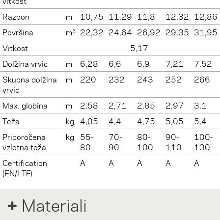
vitkost
Razpon
m
10,75
11,29
11,8
12,32
12,86
Površina
m²
22,32
24,64
26,92
29,35
31,95
Vitkost
5,17
Dolžina vrvic
m
6,28
6,6
6,9
7,21
7,52
Skupna dolžina
m
220
232
243
252
266
vrvic
Max. globina
m
2,58
2,71
2,85
2,97
3,1
Teža
kg
4,05
4,4
4,75
5,05
5,4
Priporočena
kg
55-
70-
80-
90-
100-
vzletna teža
80
90
100
110
130
Certification
A
A
A
A
A
(EN/LTF)
Materiali