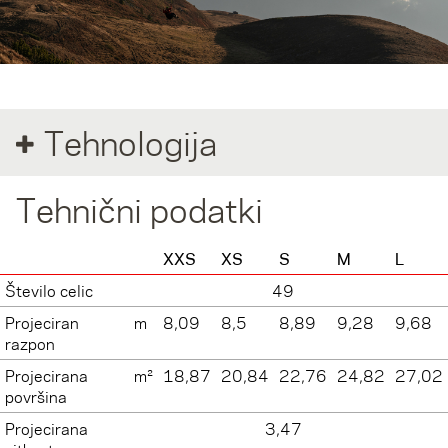
Tehnologija
Tehnični podatki
XXS
XS
S
M
L
Število celic
49
Projeciran
m
8,09
8,5
8,89
9,28
9,68
razpon
Projecirana
m²
18,87
20,84
22,76
24,82
27,02
površina
Projecirana
3,47