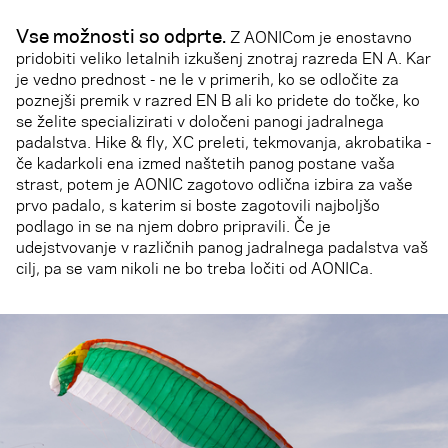
Vse možnosti so odprte
.
Z AONICom je enostavno
pridobiti veliko letalnih izkušenj znotraj razreda EN A. Kar
je vedno prednost - ne le v primerih, ko se odločite za
poznejši premik v razred EN B ali ko pridete do točke, ko
se želite specializirati v določeni panogi jadralnega
padalstva. Hike & fly, XC preleti, tekmovanja, akrobatika -
če kadarkoli ena izmed naštetih panog postane vaša
strast, potem je AONIC zagotovo odlična izbira za vaše
prvo padalo, s katerim si boste zagotovili najboljšo
podlago in se na njem dobro pripravili. Če je
udejstvovanje v različnih panog jadralnega padalstva vaš
cilj, pa se vam nikoli ne bo treba ločiti od AONICa.