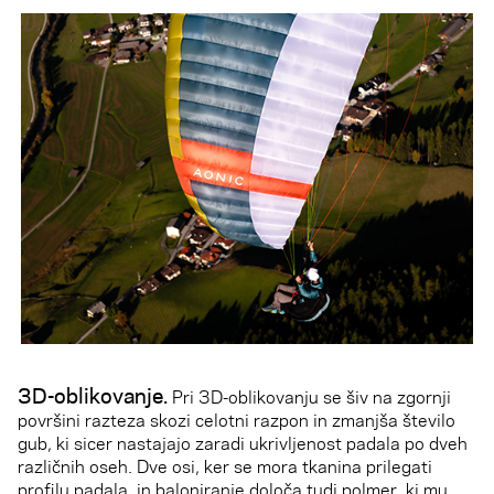
3D-oblikovanje.
Pri 3D-oblikovanju se šiv na zgornji
površini razteza skozi celotni razpon in zmanjša število
gub, ki sicer nastajajo zaradi ukrivljenost padala po dveh
različnih oseh. Dve osi, ker se mora tkanina prilegati
profilu padala, in baloniranje določa tudi polmer, ki mu