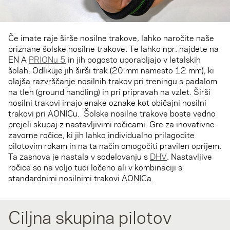
Če imate raje širše nosilne trakove, lahko naročite naše
priznane šolske nosilne trakove. Te lahko npr. najdete na
EN A
PRIONu 5
in jih pogosto uporabljajo v letalskih
šolah. Odlikuje jih širši trak (20 mm namesto 12 mm), ki
olajša razvrščanje nosilnih trakov pri treningu s padalom
na tleh (ground handling) in pri pripravah na vzlet. Širši
nosilni trakovi imajo enake oznake kot običajni nosilni
trakovi pri AONICu. Šolske nosilne trakove boste vedno
prejeli skupaj z nastavljivimi ročicami. Gre za inovativne
zavorne ročice, ki jih lahko individualno prilagodite
pilotovim rokam in na ta način omogočiti pravilen oprijem.
Ta zasnova je nastala v sodelovanju s
DHV
. Nastavljive
ročice so na voljo tudi ločeno ali v kombinaciji s
standardnimi nosilnimi trakovi AONICa.
Ciljna skupina pilotov