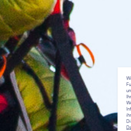
Wi
Fu
un
Ih
We
In
ih
Di
Da