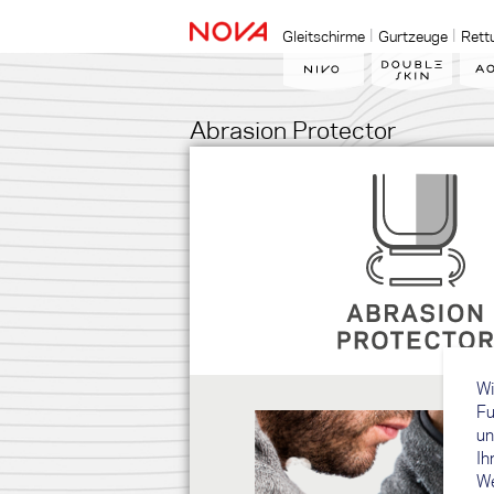
Gleitschirme
Gurtzeuge
Rett
Abrasion Protector
Wi
Fu
un
Ih
We