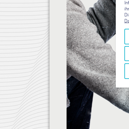
In
ih
Di
Da