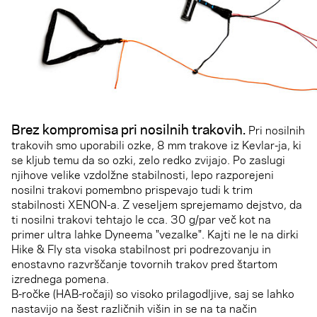
Brez kompromisa pri nosilnih trakovih
.
Pri nosilnih
trakovih smo uporabili ozke, 8 mm trakove iz Kevlar-ja, ki
se kljub temu da so ozki, zelo redko zvijajo. Po zaslugi
njihove velike vzdolžne stabilnosti, lepo razporejeni
nosilni trakovi pomembno prispevajo tudi k trim
stabilnosti XENON-a. Z veseljem sprejemamo dejstvo, da
ti nosilni trakovi tehtajo le cca. 30 g/par več kot na
primer ultra lahke Dyneema "vezalke". Kajti ne le na dirki
Hike & Fly sta visoka stabilnost pri podrezovanju in
enostavno razvrščanje tovornih trakov pred štartom
izrednega pomena.
B-ročke (HAB-ročaji) so visoko prilagodljive, saj se lahko
nastavijo na šest različnih višin in se na ta način