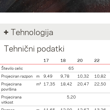
Tehnologija
Tehnični podatki
17
18
20
22
Število celic
65
Projeciran razpon
m
9,49
9,78
10,32
10,82
Projecirana
m²
17,35
18,42
20,47
22,50
površina
Projecirana
5,20
vitkost
Razpon
m
11,65
12,00
12,67
13,26