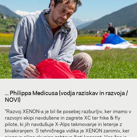
... Philippa Medicusa (vodja raziskav in razvoja /
NOVI)
"Razvoj XENON-a je bil še posebej razburljiv, ker imamo v
razvojni ekipi navdušene in zagrete XC ter hike & fly
pilote, ki jih navdušuje X-Alps tekmovanje in letenje z
bivakiranjem. S tehničnega vidika je XENON zanimiv, ker
njegova ciljna skupina zahteva čisti koncept. Ves čas je