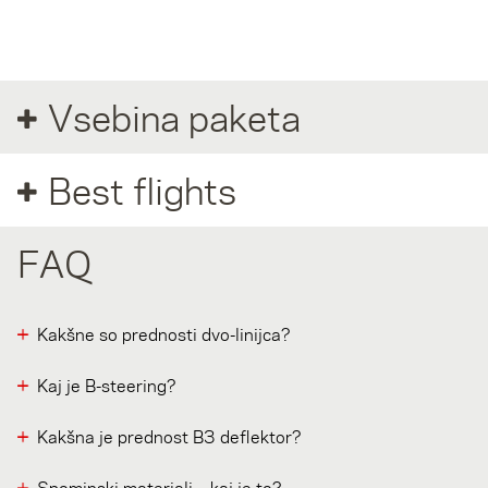
elektronsko sporočilo na
info@nova.eu
.
Vsebina paketa
Best flights
FAQ
Kakšne so prednosti dvo-linijca?
Kaj je B-steering?
Kakšna je prednost B3 deflektor?
Spominski materiali – kaj je to?