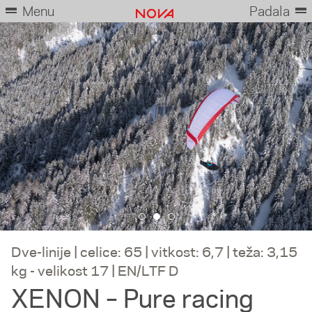
Menu
Padala
Dve-linije | celice: 65 | vitkost: 6,7 | teža: 3,15
kg - velikost 17 | EN/LTF D
XENON – Pure racing