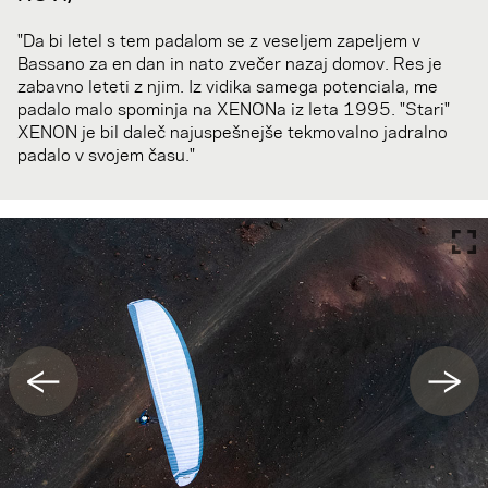
"Da bi letel s tem padalom se z veseljem zapeljem v
Bassano za en dan in nato zvečer nazaj domov. Res je
zabavno leteti z njim. Iz vidika samega potenciala, me
padalo malo spominja na XENONa iz leta 1995. "Stari"
XENON je bil daleč najuspešnejše tekmovalno jadralno
padalo v svojem času."
←
→