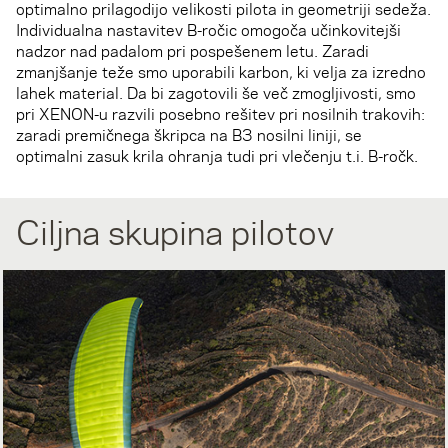
optimalno prilagodijo velikosti pilota in geometriji sedeža.
Individualna nastavitev B-ročic omogoča učinkovitejši
nadzor nad padalom pri pospešenem letu. Zaradi
zmanjšanje teže smo uporabili karbon, ki velja za izredno
lahek material. Da bi zagotovili še več zmogljivosti, smo
pri XENON-u razvili posebno rešitev pri nosilnih trakovih:
zaradi premičnega škripca na B3 nosilni liniji, se
optimalni zasuk krila ohranja tudi pri vlečenju t.i. B-ročk.
Ciljna skupina pilotov