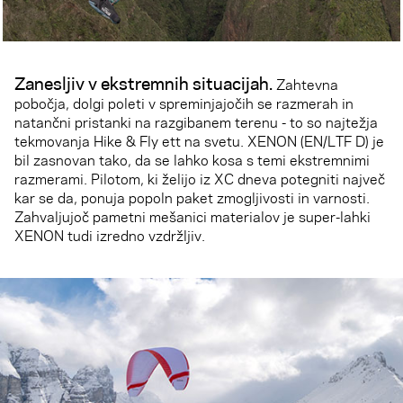
Zanesljiv v ekstremnih situacijah.
Zahtevna
pobočja, dolgi poleti v spreminjajočih se razmerah in
natančni pristanki na razgibanem terenu - to so najtežja
tekmovanja Hike & Fly ett na svetu. XENON (EN/LTF D) je
bil zasnovan tako, da se lahko kosa s temi ekstremnimi
razmerami. Pilotom, ki želijo iz XC dneva potegniti največ
kar se da, ponuja popoln paket zmogljivosti in varnosti.
Zahvaljujoč pametni mešanici materialov je super-lahki
XENON tudi izredno vzdržljiv.