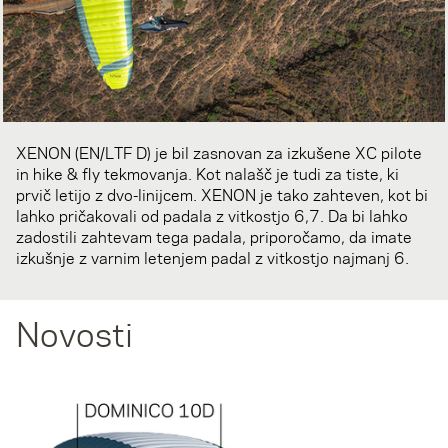
XENON (EN/LTF D) je bil zasnovan za izkušene XC pilote
in hike & fly tekmovanja. Kot nalašč je tudi za tiste, ki
prvič letijo z dvo-linijcem. XENON je tako zahteven, kot bi
lahko pričakovali od padala z vitkostjo 6,7. Da bi lahko
zadostili zahtevam tega padala, priporočamo, da imate
izkušnje z varnim letenjem padal z vitkostjo najmanj 6.
Novosti