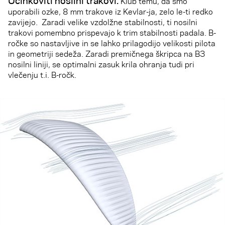
Klub temu, da smo
uporabili ozke, 8 mm trakove iz Kevlar-ja, zelo le-ti redko
zavijejo. Zaradi velike vzdolžne stabilnosti, ti nosilni
trakovi pomembno prispevajo k trim stabilnosti padala. B-
ročke so nastavljive in se lahko prilagodijo velikosti pilota
in geometriji sedeža. Zaradi premičnega škripca na B3
nosilni liniji, se optimalni zasuk krila ohranja tudi pri
vlečenju t.i. B-ročk.