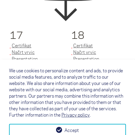
17
18
Certifikat
Certifikat
Načrt vrvic
Načrt vrvic
Presentation
Presentation
Priročnik
Priročnik
We use cookies to personalize content and ads, to provide
social media features, and to analyze traffic to our
20
22
website. We also share information about your use of our
website with our social media, advertising and analytics
Certifikat
Certifikat
partners. Our partners may combine this information with
Načrt vrvic
Načrt vrvic
other information that you have provided to them or that
Presentation
Presentation
they have collected as part of your use of the services.
Priročnik
Priročnik
Further information in the
Privacy policy
.
Accept
↗
Testni let