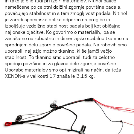
in tako je bilo tudi pri izbiri materialov. Nitinol palice,
nameščene po celotni dolžini zgornje površine padala,
povečujejo stabilnost in s tem zmogljivost padala. Nitinol
je zaradi spominske oblike odporen na pregibe in
izboljšuje vzdolžno stabilnost padala bolj kot običajne
najlonske ojačitve. Ko govorimo o materialih, pa se
zanašamo na robustno in dimenzijsko stabilno tkanino na
sprednjem delu zgornje površine padala. Na robovih smo
uporabili najlažjo možno tkanino, ki še jamči večjo
stabilnost. To tkanino smo uporabili tudi za celotno
spodnjo površino in za glavne dele zgornje površine.
Uporabo materialov smo optimizirali na način, da teža
XENON-a v velikosti 17 znaša le 3,15 kg.