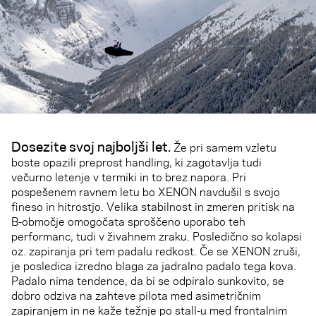
Dosezite svoj najboljši let.
Že pri samem vzletu
boste opazili preprost handling, ki zagotavlja tudi
večurno letenje v termiki in to brez napora. Pri
pospešenem ravnem letu bo XENON navdušil s svojo
fineso in hitrostjo. Velika stabilnost in zmeren pritisk na
B-območje omogočata sproščeno uporabo teh
performanc, tudi v živahnem zraku. Posledično so kolapsi
oz. zapiranja pri tem padalu redkost. Če se XENON zruši,
je posledica izredno blaga za jadralno padalo tega kova.
Padalo nima tendence, da bi se odpiralo sunkovito, se
dobro odziva na zahteve pilota med asimetričnim
zapiranjem in ne kaže težnje po stall-u med frontalnim