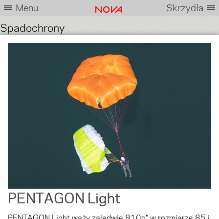
Menu
Skrzydła
Spadochrony
PENTAGON Light
PENTAGON Light waży zaledwie 810g* w rozmiarze 85 i