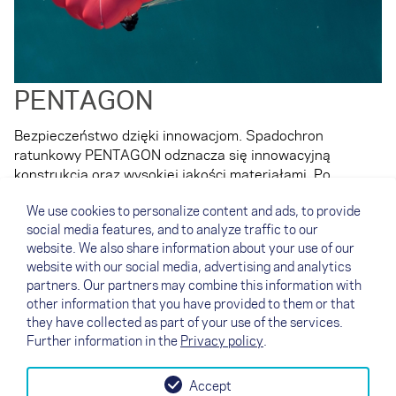
PENTAGON
Bezpieczeństwo dzięki innowacjom. Spadochron
ratunkowy PENTAGON odznacza się innowacyjną
konstrukcją oraz wysokiej jakości materiałami. Po
wyzwoleniu imponuje szybkim otwarciem,
We use cookies to personalize content and ads, to provide
natychmiastowym tłumieniem wahań oraz niskim
social media features, and to analyze traffic to our
współczynnikiem opadania. W rezultacie mamy system
website. We also share information about your use of our
ratunkowy, któremu można w pełni zaufać w każdej
website with our social media, advertising and analytics
sytuacji.
partners. Our partners may combine this information with
other information that you have provided to them or that
Dowiedz się więcej na temat spadochronu PENTAGON ↗
they have collected as part of your use of the services.
Further information in the
Privacy policy
.
Accept
↗
Test flight