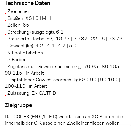
Technische Daten
Zweileiner
Größen: XS | S | M | L
Zellen: 65
Streckung (ausgelegt): 6.1
Projizierte Fläche (m²): 18.77 | 20.37 | 22.08 | 23.78
Gewicht (kg): 4.2 | 4.4 | 4.7 | 5.0
Nitinol-Stäbchen
3 Farben
Zugelassener Gewichtsbereich (kg): 70-95 | 80-105 |
90-115 | in Arbeit
Empfohlener Gewichtsbereich (kg): 80-90 | 90-100 |
100-110 | in Arbeit
Zulassung: EN C/LTF D
Zielgruppe
Der CODEX (EN C/LTF D) wendet sich an XC-Piloten, die
innerhalb der C-Klasse einen Zweileiner fliegen wollen
und dabei von außergewöhnlicher Leistung bei hoher