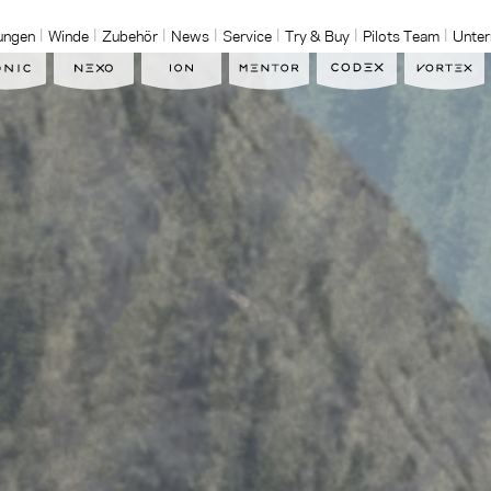
ungen
Winde
Zubehör
News
Service
Try & Buy
Pilots Team
Unte