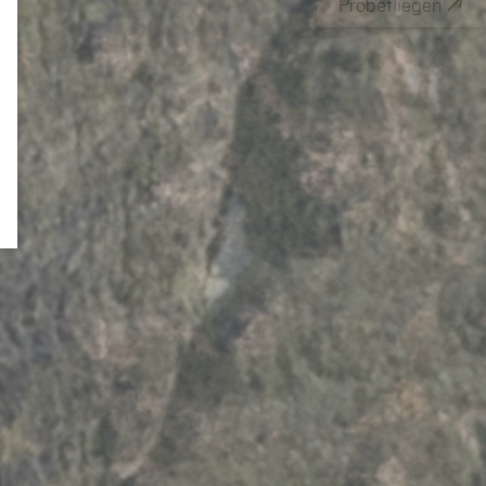
↗
Probefliegen