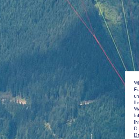
Wi
Fu
un
Ih
We
In
ih
Di
Da