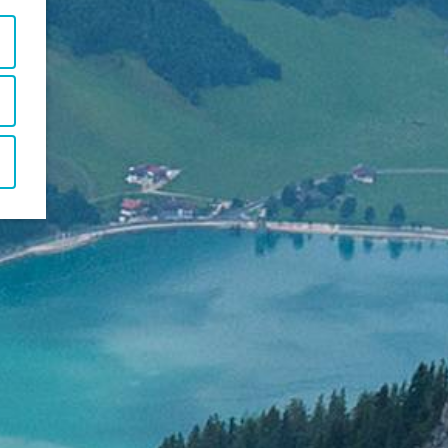
↗
Probefliegen