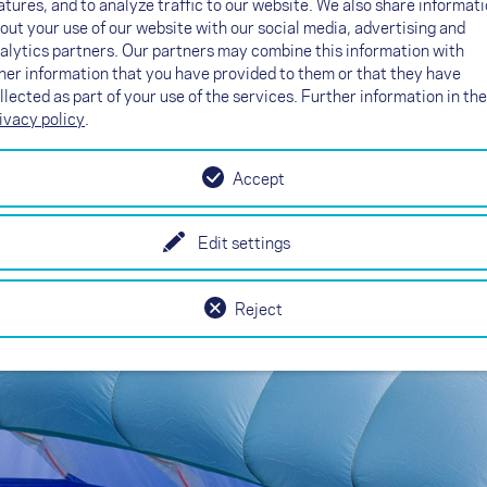
atures, and to analyze traffic to our website. We also share informat
idónea sin arrugas. El resultado del dobl
out your use of our website with our social media, advertising and
vela tiene menos arrugas, lo que da lugar
alytics partners. Our partners may combine this information with
her information that you have provided to them or that they have
llected as part of your use of the services. Further information in the
la suavidad
ivacy policy
.
Accept
Edit settings
Reject