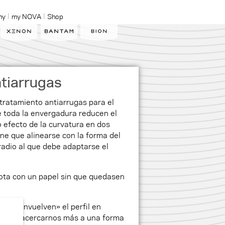
ny
my NOVA
Shop
tiarrugas
tratamiento antiarrugas para el
e toda la envergadura reducen el
efecto de la curvatura en dos
iene que alinearse con la forma del
 radio al que debe adaptarse el
lota con un papel sin que quedasen
que «envuelven» el perfil en
rmite acercarnos más a una forma