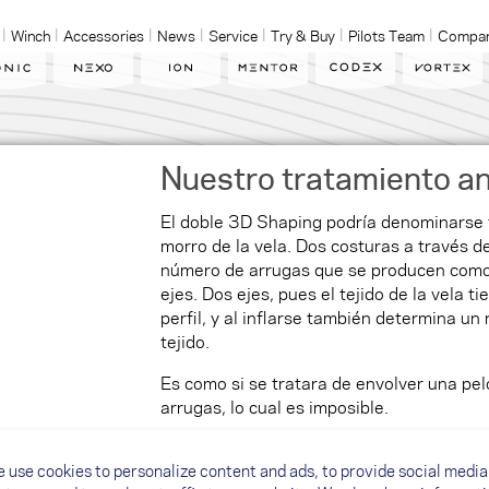
Winch
Accessories
News
Service
Try & Buy
Pilots Team
Compa
Nuestro tratamiento an
El doble 3D Shaping podría denominarse 
morro de la vela. Dos costuras a través d
número de arrugas que se producen como 
ejes. Dos ejes, pues el tejido de la vela t
perfil, y al inflarse también determina un
tejido.
Es como si se tratara de envolver una pe
arrugas, lo cual es imposible.
El doble 3D Shaping divide las secciones 
 use cookies to personalize content and ads, to provide social media
subsecciones más pequeñas. Esto nos pe