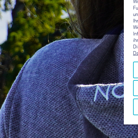
Wi
Fu
un
Ih
We
In
ih
Di
Da