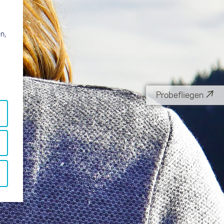
n,
↗
Probefliegen