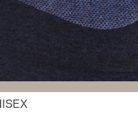
UNISEX
Der geschmeidige Fasermix aus 75% Bau
ein tolles Tragegefühl und hält dich warm
kompakte Kleidungsstück zum perfekten B