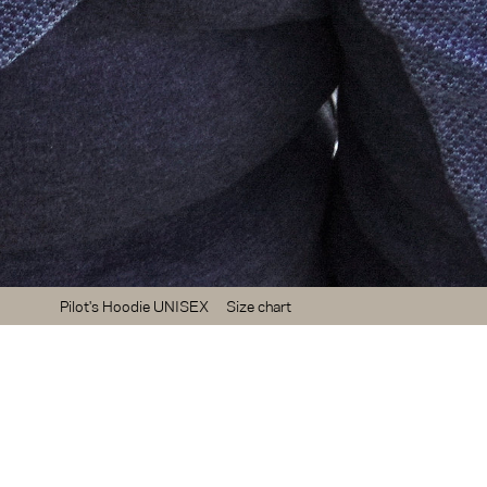
Pilot's Hoodie UNISEX
Size chart
mwolle und 25% Polyester sorgt für
. Somit wird das leichte und
egleiter beim Fliegen und im Alltag.