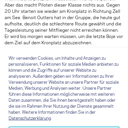
Aber das macht Piloten dieser Klasse nichts aus. Gegen
20 Uhr starten sie wieder am Kronplatz in Richtung Zell
am See. Benoit Outters hat in der Gruppe, die heute gut
aufholte, deutlich die schlechtere Route gewählt und die
Tagesleistung seiner Mitflieger nicht erreichen können.
Er wird bis morgen warten müssen, um die letzte Boje vor
dem Ziel auf dem Kronplatz abzuzeichnen.
Das Rennen endet dieses Jahr offensichtlich nicht 48
Wir verwenden Cookies, um Inhalte und Anzeigen zu
Stunden, nachdem der Sieger das Ziel erreicht hat,
personalisieren, Funktionen für soziale Medien anbieten zu
sondern fix am 2. Juli. Mal sehen, wer es noch alles ins
können und die Zugriffe auf unserer Website zu
Ziel schafft.
analysieren. Außerdem geben wir Informationen zu Ihrer
Verwendung unserer Website an unsere Partner für soziale
Text: Till Gottbrath (Captain NOVA Team Pilots)
Medien, Werbung und Analysen weiter. Unsere Partner
PS: Schaut euch das
Video von Tag 9
und weitere Clips
führen diese Informationen möglicherweise mit weiteren
in unseren Playlisten auf
YouTube
und
Facebook
an.
Daten zusammen, die Sie ihnen bereitgestellt haben oder
die sie im Rahmen Ihrer Nutzung der Dienste gesammelt
haben. Weitere Informationen finden Sie in der
Datenschutzerklärung
.