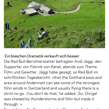
Ein bisschen Dramatik verkauft sich besser
Die Red Bull-Berichterstatter befragten Andi Jäggi, den
Supporter von Patrick von Känel, abends zum Thema
Föhn und Gewitter. Jäggi habe gesagt, so Red Bull im
schriftlichen Tagesbericht, «that the Gotthard pass and
area around Andermatt can see some of the strongest
föhn winds in Switzerland and usually flying there is a
strict no-go. ‚You don’t do that,‘ he added. ‚So, Chrigel
was chased by thunderstorms and föhn but made it
through.’ »