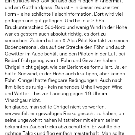
Ein striktes «No-Go» sei also das Fliegen in Andermatt
und am Gotthardpass. Das ist – in dieser reduzierten
Form – eine schlichte Falschinformation. Dort wird viel
geflogen und gut geflogen. Und bei nur 2 hPa
Druckunterschied Süd-Nord und wenig Wind in der Höhe
war es gestern auch absolut richtig, es dort zu
versuchen. Zudem hat ein X-Alps Pilot Kontakt zu seinem
Bodenpersonal, das auf der Strecke den Föhn und auch
Gewitter im Auge behält und den Piloten in der Luft bei
Bedarf früh genug warnt. Föhn und Gewitter haben
Chrigel nicht gejagt, wie der Bericht es formuliert. Ja, er
hatte Südwind, in der Höhe auch kräftigen, aber keinen
Föhn. Chrigel hatte fliegbare Bedingungen. Auch nach
ihm blieb es ruhig – kein nahendes Unheil wegen Wind
und Wetter – bis zur Landung gegen 19 Uhr im
Vinschgau nicht.
Ich glaube, man sollte Chrigel nicht vorwerfen,
verzweifelt ein gewaltiges Risiko gesucht zu haben, um
seine ungewohnt nahen Mitstreiter mit einem seiner
bekannten Zaubertricks abzuschütteln. Er wählte die
richtige Taktik und flog einfach meisterhaft. Man sollte