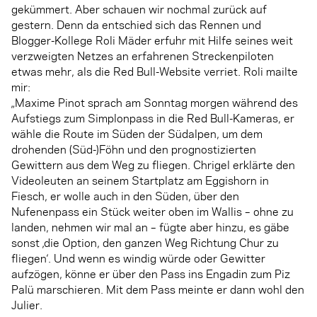
gekümmert. Aber schauen wir nochmal zurück auf
gestern. Denn da entschied sich das Rennen und
Blogger-Kollege Roli Mäder erfuhr mit Hilfe seines weit
verzweigten Netzes an erfahrenen Streckenpiloten
etwas mehr, als die Red Bull-Website verriet. Roli mailte
mir:
„Maxime Pinot sprach am Sonntag morgen während des
Aufstiegs zum Simplonpass in die Red Bull-Kameras, er
wähle die Route im Süden der Südalpen, um dem
drohenden (Süd-)Föhn und den prognostizierten
Gewittern aus dem Weg zu fliegen. Chrigel erklärte den
Videoleuten an seinem Startplatz am Eggishorn in
Fiesch, er wolle auch in den Süden, über den
Nufenenpass ein Stück weiter oben im Wallis – ohne zu
landen, nehmen wir mal an – fügte aber hinzu, es gäbe
sonst ‚die Option, den ganzen Weg Richtung Chur zu
fliegen‘. Und wenn es windig würde oder Gewitter
aufzögen, könne er über den Pass ins Engadin zum Piz
Palü marschieren. Mit dem Pass meinte er dann wohl den
Julier.