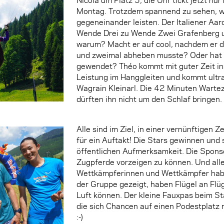
Montag. Trotzdem spannend zu sehen, wi
gegeneinander leisten. Der Italiener Aar
Wende Drei zu Wende Zwei Grafenberg u
warum? Macht er auf cool, nachdem er d
und zweimal abheben musste? Oder hat 
gewendet? Théo kommt mit guter Zeit ins 
Leistung im Hanggleiten und kommt ultra
Wagrain Kleinarl. Die 42 Minuten Wart
dürften ihn nicht um den Schlaf bringen.
Alle sind im Ziel, in einer vernünftigen 
für ein Auftakt! Die Stars gewinnen und 
öffentlichen Aufmerksamkeit. Die Sponso
Zugpferde vorzeigen zu können. Und alle 
Wettkämpferinnen und Wettkämpfer habe
der Gruppe gezeigt, haben Flügel an Flüg
Luft können. Der kleine Fauxpas beim Sta
die sich Chancen auf einen Podestplatz m
:-)