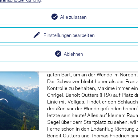
nach dem zweiten Start im Mittelfeld fl
vorsichtig die spärliche Startthermik a
dritter der XENON-Piloten in Angriff. An 
Alle zulassen
Flugwende Grafenberg ohne Aufdrehen
abgebogen zum Hochgründeck jenseits von
Einstellungen bearbeiten
abzusehen, dass dort bereits der Finalgli
Kilometer zurück über Wagrain nach Klei
Ablehnen
Das Rennen an der Spitze: Chrigel und M
Gleitrennen Flügel an Flügel. Dosieren 
guten Bart, um an der Wende im Norden
Der Schweizer bleibt höher als der Franz
Kontrolle zu behalten, Maxime immer ei
Chrigel. Benoit Outters (FRA) auf Platz dr
Linie mit Vollgas. Findet er den Schlauc
draußen vor der Wende gefunden haben?
letzte sein heute! Alles auf kleinem Rau
Segel über dem Startplatz zu sehen, wäh
Ferne schon in den Endanflug Richtung Z
Benoit Outters und Thomas Friedrich sind