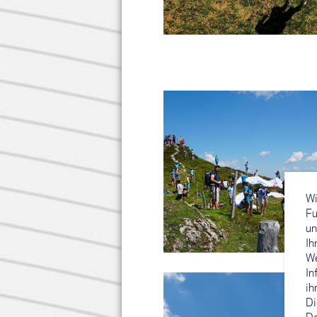
Wi
Fu
un
Ih
We
In
ih
Di
Da