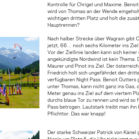
Kontrolle für Chrigel und Maxime. Benoit 
wird von Thomas an der Wende eingeholt
wichtigen dritten Platz und holt die zusä
Hauptrennen?
Nach halber Strecke über Wagrain gibt 
jetzt, 66… noch sechs Kilometer ins Ziel
Vor der Ziellinie landen kann sich keiner
angekündigte Nordwind ist kein Thema. D
Maurer und Pinot ins Ziel. Der österrei
Friedrich holt sich ungefährdet den dritt
verfügbaren Night Pass. Benoit Outters ge
unter Thomas, kann nicht ganz ins Gas, d
Meter genau ins Ziel auf dem viertem Plat
durchs blaue Tor zu rennen und wird so 
Pass betrogen. Lautstark treibt man ihn
Pflichttor. Das war knapp!
Der starke Schweizer Patrick von Känel 
Nicola um Platz 5, die Uhr tickt jetzt nu