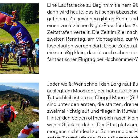
Eine Laufstrecke zu Beginn mit einem 90
dann wird heute, das ist schon abzusehen
geflogen. Zu gewinnen gibt es Ruhm und 
einen zusätzlichen Night-Pass für das 
Zeitstrafen verteilt. Die Zeit im Ziel na
zweiten Renntag, am Montag also, zur W
losgelaufen werden darf. Diese Zeitstr
mikromäßig klein, das ist auch schon abz
fantastischer Flugtag bei Hochsommer-W
Jeder weiß: Wer schnell den Berg rauflä
auslegt am Mooskopf, der hat gute Cha
Tatsächlich ist es so: Chrigel Maurer (S
sind unter den ersten, die starten, dreh
zweimal richtig auf und fliegen in Rufwei
Hinter den beiden öffnen sich rasch klei
wenig Glück ist dabei. Der Startplatz am
morgens nicht ideal zur Sonne und der H
sofort Thermik finden. Das gelingt manc