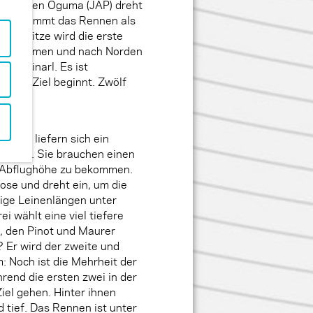
iegen, Ken Oguma (JAP) dreht
us und nimmt das Rennen als
der Spitze wird die erste
 genommen und nach Norden
 Kleinarl. Es ist
de ins Ziel beginnt. Zwölf
narl.
axime liefern sich ein
das Gas. Sie brauchen einen
 Abflughöhe zu bekommen.
ose und dreht ein, um die
nige Leinenlängen unter
ei wählt eine viel tiefere
h, den Pinot und Maurer
 Er wird der zweite und
m: Noch ist die Mehrheit der
rend die ersten zwei in der
iel gehen. Hinter ihnen
 tief. Das Rennen ist unter