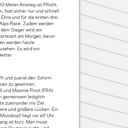
0-Meter-Anstieg ist Pflicht,
, fast sicher nur und schnell
Ehre und für die ersten drei
X-Alps-Race. Zudem werden
ch dem Sieger wird am
artezeit am Morgen, bevor
afen werden heute
usehen. Es wird ein
etter.
uft und zuerst den Schirm
ncen zu gewinnen.
UI) und Maxime Pinot (FRA)
en gemeinsam lediglich
te zueinander ins Ziel.
nere und größere Lücken. Ein
 Mooskopf liegt vor elf Uhr
ang ist kurz. Man muss
hem Routinier nicht, und