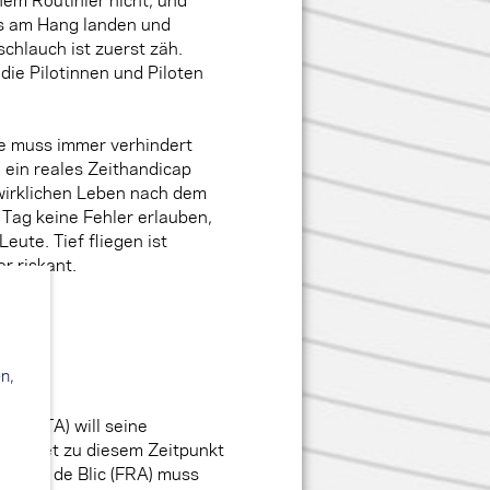
ss am Hang landen und
chlauch ist zuerst zäh.
die Pilotinnen und Piloten
e muss immer verhindert
 ein reales Zeithandicap
wirklichen Leben nach dem
 Tag keine Fehler erlauben,
eute. Tief fliegen ist
r riskant.
n,
ini (ITA) will seine
gleitet zu diesem Zeitpunkt
r. Théo de Blic (FRA) muss