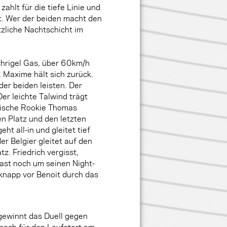
zahlt für die tiefe Linie und
. Wer der beiden macht den
tzliche Nachtschicht im
Chrigel Gas, über 60km/h
. Maxime hält sich zurück.
 der beiden leisten. Der
er leichte Talwind trägt
chische Rookie Thomas
en Platz und den letzten
ht all-in und gleitet tief
er Belgier gleitet auf den
z. Friedrich vergisst,
fast noch um seinen Night-
 knapp vor Benoit durch das
gewinnt das Duell gegen
r noch für den Laufstart am