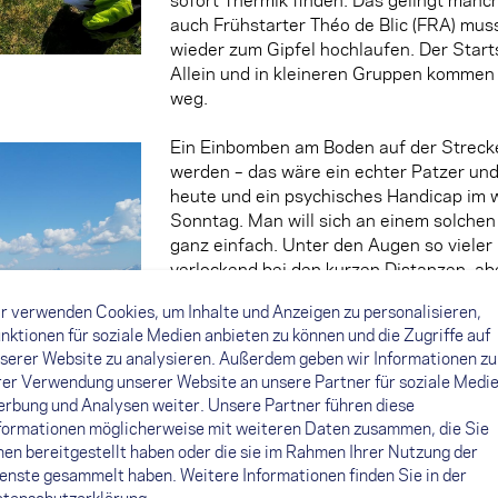
auch Frühstarter Théo de Blic (FRA) mu
wieder zum Gipfel hochlaufen. Der Starts
Allein und in kleineren Gruppen kommen 
weg.
Ein Einbomben am Boden auf der Streck
werden – das wäre ein echter Patzer und
heute und ein psychisches Handicap im 
Sonntag. Man will sich an einem solchen
ganz einfach. Unter den Augen so vieler L
verlockend bei den kurzen Distanzen, abe
r verwenden Cookies, um Inhalte und Anzeigen zu personalisieren,
nktionen für soziale Medien anbieten zu können und die Zugriffe auf
serer Website zu analysieren. Außerdem geben wir Informationen zu
rer Verwendung unserer Website an unsere Partner für soziale Medie
rbung und Analysen weiter. Unsere Partner führen diese
formationen möglicherweise mit weiteren Daten zusammen, die Sie
Ein Blick auf die NOVA-Piloten: Nicola Don
nen bereitgestellt haben oder die sie im Rahmen Ihrer Nutzung der
Speedwettkampf-Fähigkeiten zeigen und 
enste gesammelt haben. Weitere Informationen finden Sie in der
als Fünfter tief hinter den Führenden he
tenschutzerklärung
.