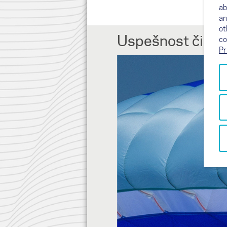
ab
an
ot
Uspešnost čiste
co
Pr