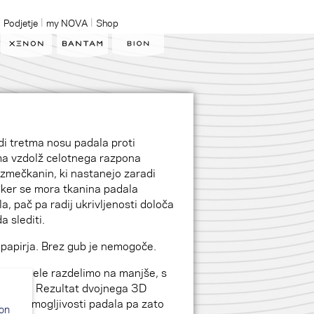
Podjetje
my NOVA
Shop
di tretma nosu padala proti
a vzdolž celotnega razpona
zmečkanin, ki nastanejo zaradi
, ker se mora tkanina padala
, pač pa radij ukrivljenosti določa
 slediti.
s papirja. Brez gub je nemogoče.
ečje dele razdelimo na manjše, s
brez gub. Rezultat dvojnega 3D
jše, zmogljivosti padala pa zato
ion