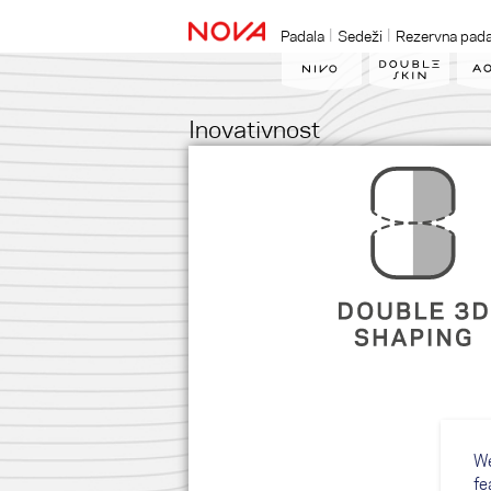
Padala
Sedeži
Rezervna pada
Inovativnost
We
fe