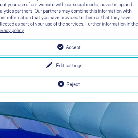
znatno boljše.
out your use of our website with our social media, advertising and
alytics partners. Our partners may combine this information with
her information that you have provided to them or that they have
 površine
llected as part of your use of the services. Further information in the
ivacy policy
.
Accept
Edit settings
Reject