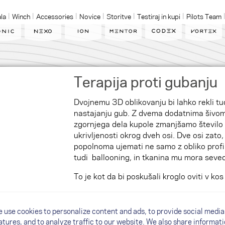
la
Winch
Accessories
Novice
Storitve
Testiraj in kupi
Pilots Team
Terapija proti gubanju
Dvojnemu 3D oblikovanju bi lahko rekli tu
nastajanju gub. Z dvema dodatnima šivom
zgornjega dela kupole zmanjšamo število 
ukrivljenosti okrog dveh osi. Dve osi zato
popolnoma ujemati ne samo z obliko profila
tudi ballooning, in tkanina mu mora seveda
To je kot da bi poskušali kroglo oviti v ko
Dvojno 3D oblikovanje nam omogoča, da v
čimer se lahko približamo idealni obliki 
 use cookies to personalize content and ads, to provide social media
oblikovanja: Gube na nosu so občutno man
atures, and to analyze traffic to our website. We also share informat