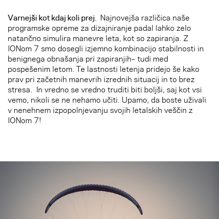
Varnejši kot kdaj koli prej.
Najnovejša različica naše
programske opreme za dizajniranje padal lahko zelo
natančno simulira manevre leta, kot so zapiranja. Z
IONom 7 smo dosegli izjemno kombinacijo stabilnosti in
benignega obnašanja pri zapiranjih– tudi med
pospešenim letom. Te lastnosti letenja pridejo še kako
prav pri začetnih manevrih izrednih situacij in to brez
stresa. In vredno se vredno truditi biti boljši, saj kot vsi
vemo, nikoli se ne nehamo učiti. Upamo, da boste uživali
v nenehnem izpopolnjevanju svojih letalskih veščin z
IONom 7!