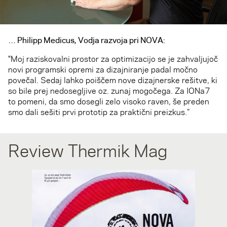
… Philipp Medicus, Vodja razvoja pri NOVA:
"Moj raziskovalni prostor za optimizacijo se je zahvaljujoč
novi programski opremi za dizajniranje padal močno
povečal. Sedaj lahko poiščem nove dizajnerske rešitve, ki
so bile prej nedosegljive oz. zunaj mogočega. Za IONa7
to pomeni, da smo dosegli zelo visoko raven, še preden
smo dali sešiti prvi prototip za praktični preizkus.”
Review Thermik Mag