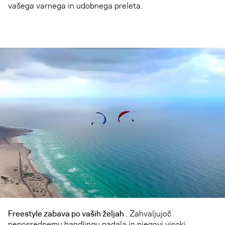
vašega varnega in udobnega preleta.
Freestyle zabava po vaših željah
. Zahvaljujoč
neposrednemu handlingu padala in njegovi visoki