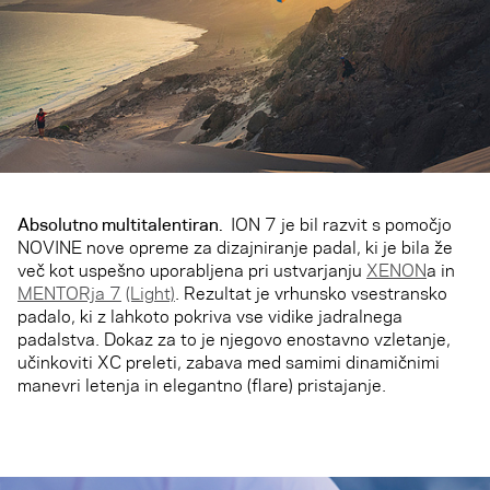
Absolutno multitalentiran.
ION 7 je bil razvit s pomočjo
NOVINE nove opreme za dizajniranje padal, ki je bila že
več kot uspešno uporabljena pri ustvarjanju
XENON
a in
MENTORja 7
(Light)
. Rezultat je vrhunsko vsestransko
padalo, ki z lahkoto pokriva vse vidike jadralnega
padalstva. Dokaz za to je njegovo enostavno vzletanje,
učinkoviti XC preleti, zabava med samimi dinamičnimi
manevri letenja in elegantno (flare) pristajanje.