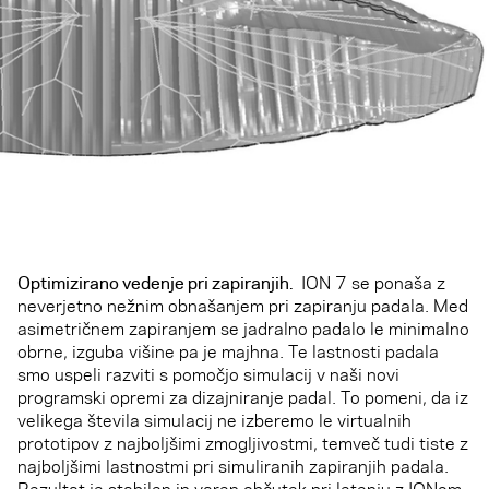
Optimizirano vedenje pri zapiranjih.
ION 7 se ponaša z
neverjetno nežnim obnašanjem pri zapiranju padala. Med
asimetričnem zapiranjem se jadralno padalo le minimalno
obrne, izguba višine pa je majhna. Te lastnosti padala
smo uspeli razviti s pomočjo simulacij v naši novi
programski opremi za dizajniranje padal. To pomeni, da iz
velikega števila simulacij ne izberemo le virtualnih
prototipov z najboljšimi zmogljivostmi, temveč tudi tiste z
najboljšimi lastnostmi pri simuliranih zapiranjih padala.
Rezultat je stabilen in varen občutek pri letenju z IONom