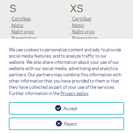
S
XS
Certifikat
Certifikat
Motor
Motor
Načrt vrvic
Načrt vrvic
Presentation
Presentation
Priročnik
Priročnik
We use cookies to personalize content and ads, to provide
social media features, and to analyze traffic to our
XXS
XXXS
website. We also share information about your use of our
website with our social media, advertising and analytics
Motor
Motor
partners. Our partners may combine this information with
Načrt vrvic
Načrt vrvic
other information that you have provided to them or that
Presentation
Presentation
they have collected as part of your use of the services.
Priročnik
Priročnik
Further information in the
Privacy policy
.
Accept
↗
Testni let
Kontakt
Zastopniki
B2B
Reject
my NOVA
Newsletter
AGB