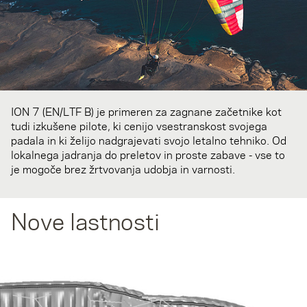
ION 7 (EN/LTF B) je primeren za zagnane začetnike kot
tudi izkušene pilote, ki cenijo vsestranskost svojega
padala in ki želijo nadgrajevati svojo letalno tehniko. Od
lokalnega jadranja do preletov in proste zabave - vse to
je mogoče brez žrtvovanja udobja in varnosti.
Nove lastnosti