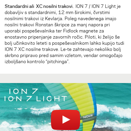
Standardni ali XC nosilni trakovi.
ION 7 / ION 7 Light je
dobavljiv s standardnimi, 12 mm širokimi, čvrstimi
nosilnimi trakovi iz Kevlarja. Poleg navedenega imajo
nosilni trakovi Ronstan škripce za manj napora pri
uporabi pospeševalnika ter Fidlock magnete za
enostavno pripenjanje zavornih ročic. Piloti, ki želijo še
bolj učinkovito leteti s pospeševalnikom lahko kupijo tudi
ION 7 XC nosilne trakove. Le-te zahtevajo nekoliko bolj
skrbno pripravo pred samim vzletom, vendar omogočajo
izboljšano kontrolo “pitchinga”.