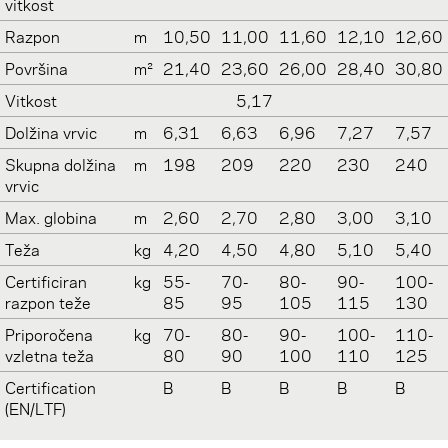
vitkost
Razpon
m
10,50
11,00
11,60
12,10
12,60
Površina
m²
21,40
23,60
26,00
28,40
30,80
Vitkost
5,17
Dolžina vrvic
m
6,31
6,63
6,96
7,27
7,57
Skupna dolžina
m
198
209
220
230
240
vrvic
Max. globina
m
2,60
2,70
2,80
3,00
3,10
Teža
kg
4,20
4,50
4,80
5,10
5,40
Certificiran
kg
55-
70-
80-
90-
100-
razpon teže
85
95
105
115
130
Priporočena
kg
70-
80-
90-
100-
110-
vzletna teža
80
90
100
110
125
Certification
B
B
B
B
B
(EN/LTF)