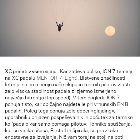
XC preleti v vsem sijaju.
Kar zadeva obliko, ION 7 temelji
na XC padalu
MENTOR 7
(Light)
. Bistvene značilnosti
letenja so po mnenju naše ekipe in testnih pilotov zlasti
zelo visoka stabilnost padala z izjemno izmerjeno
največjo hitrostjo (top speed). V tem pogledu ION 7
ponuja tisto, kar običajno najdete le pri vrhunskih EN B
padalih. Poleg tega ponuja zelo dober »glajding«,
uporabniku prijazen pospeševalnik in občutek za termiko
ko "padalo kar samo pomaga pilotu«. Tehnike spuščanja,
kot so velika ušesa, B- stall in špirala, so prav tako
enostavne za izvajanje. Nič vam torej ne stoji na poti