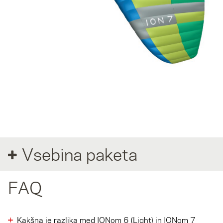
Light Blue
Tapestry
Pink
Red
White
S pomočjo 3D modela boste nekoliko lažje predvideli izgled vašega
padala z baravami po vaših željah. Pozor: Dejanske barve vašega
padala se lahko razlikujejo od barv prikazanih na 3D modelu. Z vsemi
vprašanji se prosim obrnite na NOVA Partnerja ali nam pošljite
elektronsko sporočilo na
info@nova.eu
.
Vsebina paketa
FAQ
Kakšna je razlika med IONom 6 (Light) in IONom 7