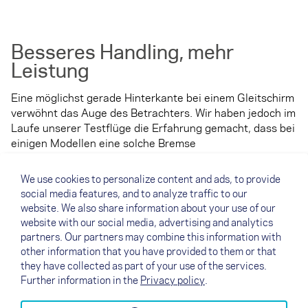
Besseres Handling, mehr
Leistung
Eine möglichst gerade Hinterkante bei einem Gleitschirm
verwöhnt das Auge des Betrachters. Wir haben jedoch im
Laufe unserer Testflüge die Erfahrung gemacht, dass bei
einigen Modellen eine solche Bremse
mehr Steuerdruck erfordert,
das Handling eher verschlechtert,
We use cookies to personalize content and ads, to provide
die Aerodynamik und damit auch die Leistung negativ
social media features, and to analyze traffic to our
website. We also share information about your use of our
beeinflusst, weil mehr Leinenmeter mehr Luftwiderstand
website with our social media, advertising and analytics
bedeuten.
partners. Our partners may combine this information with
Die Low Drag Brake verzichtet zu Gunsten von Handling
other information that you have provided to them or that
they have collected as part of your use of the services.
und Performance bewusst auf die perfekte Optik.
Further information in the
Privacy policy
.