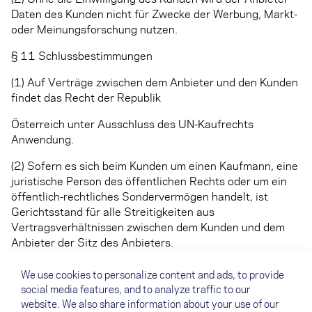
Daten des Kunden nicht für Zwecke der Werbung, Markt-
oder Meinungsforschung nutzen.
§ 11 Schlussbestimmungen
(1) Auf Verträge zwischen dem Anbieter und den Kunden
findet das Recht der Republik
Österreich unter Ausschluss des UN-Kaufrechts
Anwendung.
(2) Sofern es sich beim Kunden um einen Kaufmann, eine
juristische Person des öffentlichen Rechts oder um ein
öffentlich-rechtliches Sondervermögen handelt, ist
Gerichtsstand für alle Streitigkeiten aus
Vertragsverhältnissen zwischen dem Kunden und dem
Anbieter der Sitz des Anbieters.
(3) Der Vertrag bleibt auch bei rechtlicher Unwirksamkeit
We use cookies to personalize content and ads, to provide
einzelner Punkte in seinen übrigen Teilen verbindlich.
social media features, and to analyze traffic to our
website. We also share information about your use of our
(Ende der AGB)