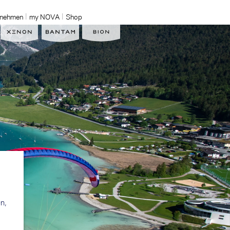
rnehmen
my NOVA
Shop
n,