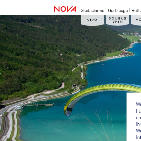
Gleitschirme
Gurtzeuge
Rett
Wi
Fu
un
Ih
We
In