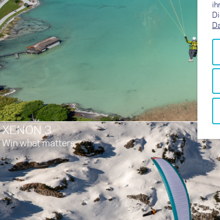
ih
Di
Da
XENON 3
Win what matters