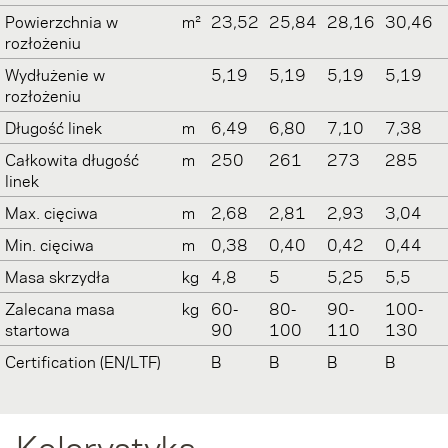
Powierzchnia w
m²
23,52
25,84
28,16
30,46
rozłożeniu
Wydłużenie w
5,19
5,19
5,19
5,19
rozłożeniu
Długość linek
m
6,49
6,80
7,10
7,38
Całkowita długość
m
250
261
273
285
linek
Max. cięciwa
m
2,68
2,81
2,93
3,04
Min. cięciwa
m
0,38
0,40
0,42
0,44
Masa skrzydła
kg
4,8
5
5,25
5,5
Zalecana masa
kg
60-
80-
90-
100-
startowa
90
100
110
130
Certification (EN/LTF)
B
B
B
B
Kolorystyka