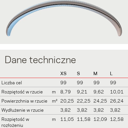
Dane techniczne
XS
S
M
L
Liczba cel
99
99
99
99
Rozpiętość w rzucie
m
8,79
9,21
9,62
10,01
Powierzchnia w rzucie
m²
20,25
22,25
24,25
26,24
Wydłużenie w rzucie
3,82
3,82
3,82
3,82
Rozpiętość w
m
11,05
11,58
12,09
12,58
rozłożeniu