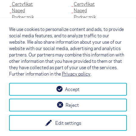
Certyfikat
Certyfikat
Napęd
Napęd
Podręcznik
Podręcznik
Schemat olinowania
Schemat olinowania
We use cookies to personalize content and ads, to provide
social media features, and to analyze traffic to our
S
XS
website. We also share information about your use of our
website with our social media, advertising and analytics
Certyfikat
Certyfikat
partners. Our partners may combine this information with
Napęd
Napęd
other information that you have provided to them or that
Podręcznik
Podręcznik
they have collected as part of your use of the services.
Schemat olinowania
Schemat olinowania
Further information in the
Privacy policy
.
Accept
↗
Test flight
Kontakt
Dystrybutorzy
B2B
Reject
my NOVA
Newsletter
Regulamin
Odcisk
Data Protection
Edit settings
EN
DE
FR
IT
ES
SI
PL
CN