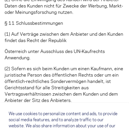
Daten des Kunden nicht für Zwecke der Werbung, Markt-
oder Meinungsforschung nutzen.
§ 11 Schlussbestimmungen
(1) Auf Verträge zwischen dem Anbieter und den Kunden
findet das Recht der Republik
Österreich unter Ausschluss des UN-Kaufrechts
Anwendung.
(2) Sofern es sich beim Kunden um einen Kaufmann, eine
juristische Person des öffentlichen Rechts oder um ein
öffentlich-rechtliches Sondervermögen handelt, ist
Gerichtsstand für alle Streitigkeiten aus
Vertragsverhältnissen zwischen dem Kunden und dem
Anbieter der Sitz des Anbieters.
(3) Der Vertrag bleibt auch bei rechtlicher Unwirksamkeit
We use cookies to personalize content and ads, to provide
einzelner Punkte in seinen übrigen Teilen verbindlich.
social media features, and to analyze traffic to our
website. We also share information about your use of our
(Ende der AGB)