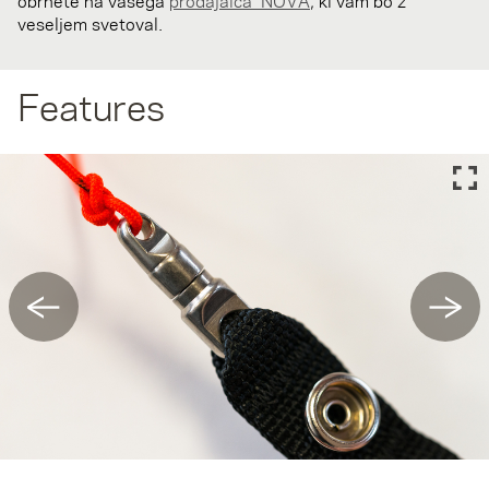
obrnete na vašega
prodajalca NOVA
, ki vam bo z
veseljem svetoval.
Features
←
→