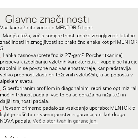
Glavne značilnosti
Vse kar si želite vedeti o MENTOR 5 light:
Manjša teža, večja kompaktnost, enaka zmogljivost: letalne
značilnosti in zmogljivosti so praktično enake kot pri MENTOR
5.
Lahka zasnova (pretežno iz 27-g/m2 Porcher tkanine)
prispeva k izboljšanju vzletnih karakteristik – kupola se hitreje
napolni in se povzpne nad vas enostavneje, kar predstavlja
veliko prednost zlasti pri težavnih vzletiščih, ki so pogosta v
alpskem svetu.
S perforiranim profilom in diagonalnimi rebri smo optimizirali
moč in trdnost padala, vse to pa se odraža na nižji teži in
daljši trajnosti padala.
Povsem primerno padalo za vsakdanjo uporabo: MENTOR 5
light je zaščiten z vsemi jamstvi in garancijami kot druga
NOVA padala.
Več o storitvah in garancijah.