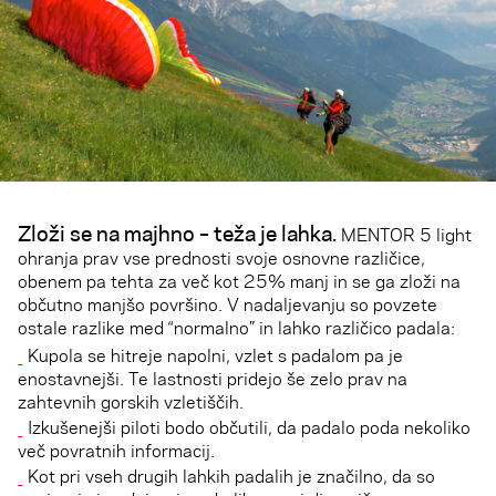
Zloži se na majhno – teža je lahka.
MENTOR 5 light
ohranja prav vse prednosti svoje osnovne različice,
obenem pa tehta za več kot 25% manj in se ga zloži na
občutno manjšo površino. V nadaljevanju so povzete
ostale razlike med “normalno” in lahko različico padala:
Kupola se hitreje napolni, vzlet s padalom pa je
enostavnejši. Te lastnosti pridejo še zelo prav na
zahtevnih gorskih vzletiščih.
Izkušenejši piloti bodo občutili, da padalo poda nekoliko
več povratnih informacij.
Kot pri vseh drugih lahkih padalih je značilno, da so