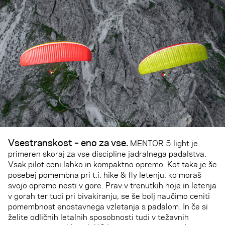
Vsestranskost – eno za vse.
MENTOR 5 light je
primeren skoraj za vse discipline jadralnega padalstva.
Vsak pilot ceni lahko in kompaktno opremo. Kot taka je še
posebej pomembna pri t.i. hike & fly letenju, ko moraš
svojo opremo nesti v gore. Prav v trenutkih hoje in letenja
v gorah ter tudi pri bivakiranju, se še bolj naučimo ceniti
pomembnost enostavnega vzletanja s padalom. In če si
želite odličnih letalnih sposobnosti tudi v težavnih