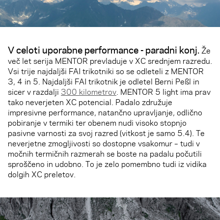
V celoti uporabne performance - paradni konj.
Že
več let serija MENTOR prevladuje v XC srednjem razredu.
Vsi trije najdaljši FAI trikotniki so se odleteli z MENTOR
3, 4 in 5. Najdaljši FAI trikotnik je odletel Berni Peßl in
sicer v razdalji
300 kilometrov
. MENTOR 5 light ima prav
tako neverjeten XC potencial. Padalo združuje
impresivne performance, natančno upravljanje, odlično
pobiranje v termiki ter obenem nudi visoko stopnjo
pasivne varnosti za svoj razred (vitkost je samo 5.4). Te
neverjetne zmogljivosti so dostopne vsakomur – tudi v
močnih termičnih razmerah se boste na padalu počutili
sproščeno in udobno. To je zelo pomembno tudi iz vidika
dolgih XC preletov.