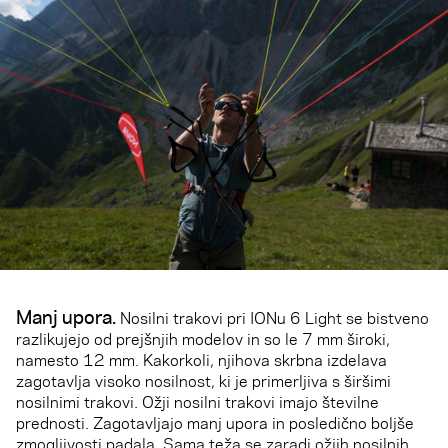
Manj upora.
Nosilni trakovi pri IONu 6 Light se bistveno
razlikujejo od prejšnjih modelov in so le 7 mm široki,
namesto 12 mm. Kakorkoli, njihova skrbna izdelava
zagotavlja visoko nosilnost, ki je primerljiva s širšimi
nosilnimi trakovi. Ožji nosilni trakovi imajo številne
prednosti. Zagotavljajo manj upora in posledično boljše
zmogljivosti padala. Sama teža se zaradi ožjih nosilnih