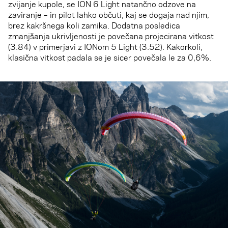
zvijanje kupole, se ION 6 Light natančno odzove na
zaviranje – in pilot lahko občuti, kaj se dogaja nad njim,
brez kakršnega koli zamika. Dodatna posledica
zmanjšanja ukrivljenosti je povečana projecirana vitkost
(3.84) v primerjavi z IONom 5 Light (3.52). Kakorkoli,
klasična vitkost padala se je sicer povečala le za 0,6%.