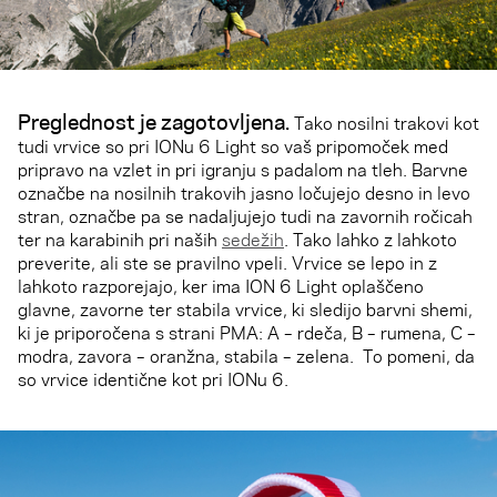
Preglednost je zagotovljena.
Tako nosilni trakovi kot
tudi vrvice so pri IONu 6 Light so vaš pripomoček med
pripravo na vzlet in pri igranju s padalom na tleh. Barvne
označbe na nosilnih trakovih jasno ločujejo desno in levo
stran, označbe pa se nadaljujejo tudi na zavornih ročicah
ter na karabinih pri naših
sedežih
. Tako lahko z lahkoto
preverite, ali ste se pravilno vpeli. Vrvice se lepo in z
lahkoto razporejajo, ker ima ION 6 Light oplaščeno
glavne, zavorne ter stabila vrvice, ki sledijo barvni shemi,
ki je priporočena s strani PMA: A – rdeča, B – rumena, C –
modra, zavora – oranžna, stabila – zelena. To pomeni, da
so vrvice identične kot pri IONu 6.