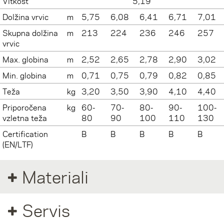
Vitkost
5,19
Dolžina vrvic
m
5,75
6,08
6,41
6,71
7,01
Skupna dolžina
m
213
224
236
246
257
vrvic
Max. globina
m
2,52
2,65
2,78
2,90
3,02
Min. globina
m
0,71
0,75
0,79
0,82
0,85
Teža
kg
3,20
3,50
3,90
4,10
4,40
Priporočena
kg
60-
70-
80-
90-
100-
vzletna teža
80
90
100
110
130
Certification
B
B
B
B
B
(EN/LTF)
Materiali
Servis