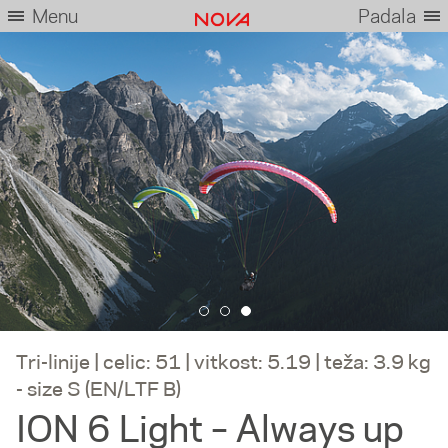
Menu
Padala
Tri-linije | celic: 51 | vitkost: 5.19 | teža: 3.9 kg
- size S (EN/LTF B)
ION 6 Light – Always up