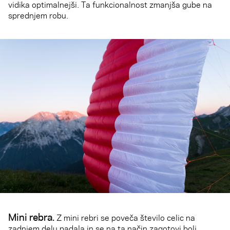
vidika optimalnejši. Ta funkcionalnost zmanjša gube na
sprednjem robu.
Mini rebra.
Z mini rebri se poveča število celic na
zadnjem delu padala in se na ta način zagotovi bolj