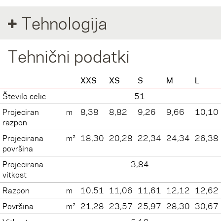
Tehnologija
Tehnični podatki
XXS
XS
S
M
L
Število celic
51
Projeciran
m
8,38
8,82
9,26
9,66
10,10
razpon
Projecirana
m²
18,30
20,28
22,34
24,34
26,38
površina
Projecirana
3,84
vitkost
Razpon
m
10,51
11,06
11,61
12,12
12,62
Površina
m²
21,28
23,57
25,97
28,30
30,67