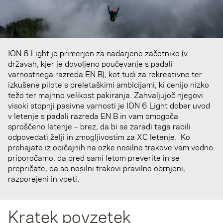
ION 6 Light je primerjen za nadarjene začetnike (v
državah, kjer je dovoljeno poučevanje s padali
varnostnega razreda EN B), kot tudi za rekreativne ter
izkušene pilote s preletaškimi ambicijami, ki cenijo nizko
težo ter majhno velikost pakiranja. Zahvaljujoč njegovi
visoki stopnji pasivne varnosti je ION 6 Light dober uvod
v letenje s padali razreda EN B in vam omogoča
sproščeno letenje – brez, da bi se zaradi tega rabili
odpovedati želji in zmogljivostim za XC letenje. Ko
prehajate iz običajnih na ozke nosilne trakove vam vedno
priporočamo, da pred sami letom preverite in se
prepričate, da so nosilni trakovi pravilno obrnjeni,
razporejeni in vpeti.
Kratek povzetek