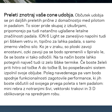
Preleti znotraj vaše cone udobja.
Občutek udobja
se pri daljših preletih prične z domačnostjo med pilotom
in padalom. To sicer pride skupaj z izkušnjami,
pripomorejo pa tudi natančno uglašene letalne
značilnosti padala. ION 6 Light se zanesljivo napolni tudi
pri šibkem vetru in, tipično za lahka padala, s samo
zmerno vlečno silo. Ko je v zraku, so ploski zavoji
enostavni, ozki zavoji pa se bodo spremenili v špiralo le,
če se boste vi tako odločili. Na ta način boste lahko
potegnili največ tudi iz zelo šibke termike. Če boste želeli
priti hitro od točke A do točke B, bo pospeševalni sistem
izpolnil svoje obljube. Poleg navedenega pa vam bodo
spodnje funkcionalnosti zagotovile performance, ki jih
boste občutili od svojega prvega poleta s tem padalom:
mini rebra z notranjimi šivi, vektorski trakovi in 3 D
oblikovanje na sprednjem robu.