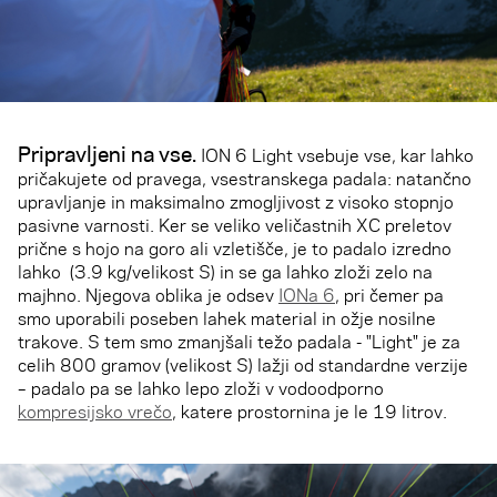
Pripravljeni na vse.
ION 6 Light vsebuje vse, kar lahko
pričakujete od pravega, vsestranskega padala: natančno
upravljanje in maksimalno zmogljivost z visoko stopnjo
pasivne varnosti. Ker se veliko veličastnih XC preletov
prične s hojo na goro ali vzletišče, je to padalo izredno
lahko (3.9 kg/velikost S) in se ga lahko zloži zelo na
majhno. Njegova oblika je odsev
IONa 6
, pri čemer pa
smo uporabili poseben lahek material in ožje nosilne
trakove. S tem smo zmanjšali težo padala - "Light" je za
celih 800 gramov (velikost S) lažji od standardne verzije
– padalo pa se lahko lepo zloži v vodoodporno
kompresijsko vrečo
, katere prostornina je le 19 litrov.