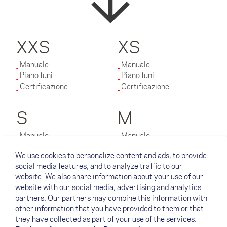
XXS
XS
Manuale
Manuale
Piano funi
Piano funi
Certificazione
Certificazione
S
M
Manuale
Manuale
Piano funi
Piano funi
We use cookies to personalize content and ads, to provide
Certificazione
Certificazione
social media features, and to analyze traffic to our
website. We also share information about your use of our
L
website with our social media, advertising and analytics
partners. Our partners may combine this information with
Manuale
other information that you have provided to them or that
Piano funi
they have collected as part of your use of the services.