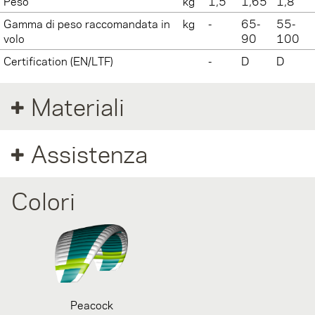
Peso
kg
1,5
1,65
1,8
Gamma di peso raccomandata in
kg
-
65-
55-
volo
90
100
Certification (EN/LTF)
-
D
D
Materiali
Assistenza
Colori
Peacock