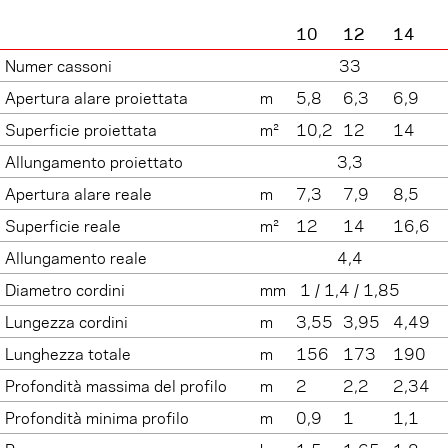
10
12
14
Numer cassoni
33
Apertura alare proiettata
m
5,8
6,3
6,9
Superficie proiettata
m²
10,2
12
14
Allungamento proiettato
3,3
Apertura alare reale
m
7,3
7,9
8,5
Superficie reale
m²
12
14
16,6
Allungamento reale
4,4
Diametro cordini
mm
1 / 1,4 / 1,85
Lungezza cordini
m
3,55
3,95
4,49
Lunghezza totale
m
156
173
190
Profondità massima del profilo
m
2
2,2
2,34
Profondità minima profilo
m
0,9
1
1,1