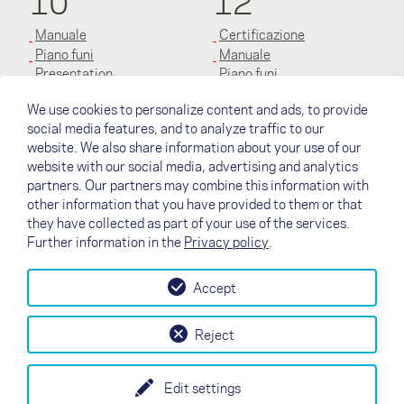
10
12
Manuale
Certificazione
Piano funi
Manuale
Presentation
Piano funi
Presentation
We use cookies to personalize content and ads, to provide
social media features, and to analyze traffic to our
14
website. We also share information about your use of our
website with our social media, advertising and analytics
Certificazione
partners. Our partners may combine this information with
Manuale
other information that you have provided to them or that
Piano funi
they have collected as part of your use of the services.
Presentation
Further information in the
Privacy policy
.
Accept
↗
Rivenditori
Contatto
Rivenditori
B2B
Reject
my NOVA
Newsletter
AGB
Impronta
Data Protection
Edit settings