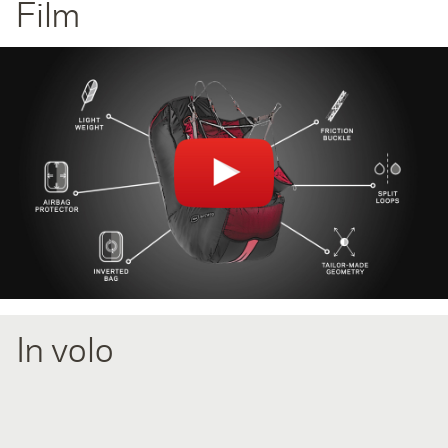
Film
You can't see the video? Please check your browser plugins
(AdBlock/Ghostery) if they block videos.
In volo