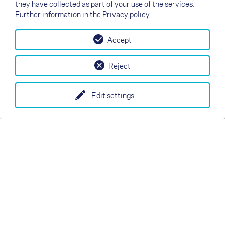
they have collected as part of your use of the services.
Further information in the
Privacy policy
.
Accept
Reject
Edit settings
M
L
Manuale
Manuale
Certificazione
Certificazione
↗
Rivenditori
Contatto
Rivenditori
B2B
my NOVA
Newsletter
AGB