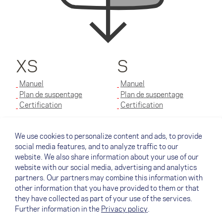
XS
S
Manuel
Manuel
Plan de suspentage
Plan de suspentage
Certification
Certification
M
L
We use cookies to personalize content and ads, to provide
social media features, and to analyze traffic to our
Manuel
Manuel
website. We also share information about your use of our
Plan de suspentage
Plan de suspentage
website with our social media, advertising and analytics
Certification
Certification
partners. Our partners may combine this information with
other information that you have provided to them or that
Motor
they have collected as part of your use of the services.
Further information in the
Privacy policy
.
DGAC