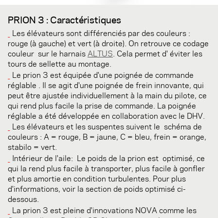
PRION 3 : Caractéristiques
L
es élévateurs
sont
différenciés par des couleurs
:
rouge (
à gauche)
et vert
(à droite)
.
On retrouve ce codage
couleur
sur le harnais
ALTUS
.
Cela permet d'
éviter les
tours de sellette au montage
.
Le prion
3
est équipée d'une
poignée de commande
réglable
.
Il se agit d'
une
poignée de frein
innovante
,
qui
peut être ajustée
individuellement
à
la main du
pilote
, ce
qui rend
plus facile la prise de commande
.
La
poignée
réglable
a été développée
en collaboration avec le
DHV
.
Les
élévateurs et les suspentes
suivent
le
schéma de
couleurs
:
A =
rouge,
B
= jaune
,
C
= bleu
, frein
=
orange,
stabilo
= vert
.
Intérieur de l'aile:
Le poids de
la prion
est
optimisé
,
ce
qui la rend
plus facile à transporter
, plus
facile à
gonfler
et plus amortie en condition turbulentes
.
Pour plus
d'
informations, voir
la section
de poids
optimisé
ci-
dessous.
La prion
3
est plein
e
d'
innovations
NOVA
comme
les