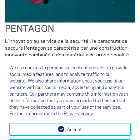
PENTAGON
L’innovation au service de la sécurité : le parachute de
secours Pentagon se caractérise par une construction
innovante combinée à des matériaux de grande qualité.
Une fois déclenché, le Pentagon s’ouvre rapidement,
We use cookies to personalize content and ads, to provide
amortit immédiatement les mouvements pendulaires et
social media features, and to analyze traffic to our
affiche un faible taux de chute. Résultat: une réserve sur
website. We also share information about your use of our
laquelle tu peux pleinement compter, quelle que soit la
website with our social media, advertising and analytics
situation.
partners. Our partners may combine this information with
other information that you have provided to them or that
Learn more about the PENTAGON ↗
they have collected as part of your use of the services.
Further information in the
Privacy policy
.
Accept
↗
Essayez la voile