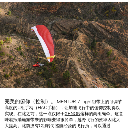
完美的俯仰（控制）。
MENTOR 7 Light组带上的可调节
高度的C组手柄（HAC手柄），让加速飞行中的俯仰控制得以
实现。在此之前，这一点仅限于
XENON
这样的两组绳伞。这意
味着抵消颠簸带来的影响变得很简单，越野飞行的效率因此大
大提高。此前没有C组转向巡航经验的飞行员，可以通过