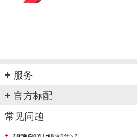
Red
White
This 3D model will assist you to see the approximate appearance of
a custom colour. But please be aware: the actual colours may vary
from the 3D model. For any queries, please contact your NOVA
Partner or email us directly at
info@nova.eu
.
服务
官方标配
常见问题
C组转向巡航的工作原理是什么？