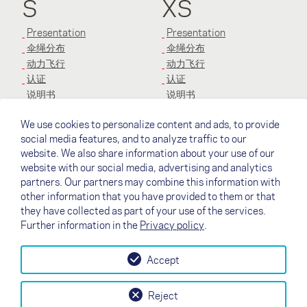
S
XS
Presentation
Presentation
伞绳分布
伞绳分布
动力飞行
动力飞行
认证
认证
说明书
说明书
We use cookies to personalize content and ads, to provide
XXS
social media features, and to analyze traffic to our
website. We also share information about your use of our
Presentation
website with our social media, advertising and analytics
伞绳分布
partners. Our partners may combine this information with
动力飞行
other information that you have provided to them or that
认证
they have collected as part of your use of the services.
说明书
Further information in the
Privacy policy
.
Accept
↗
试飞
Contact
Dealers
B2B
Reject